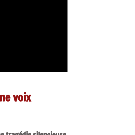
ne voix
ne tragédie silencieuse