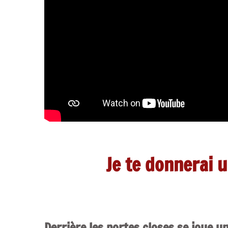
Je te donnerai u
Derrière les portes closes se joue u